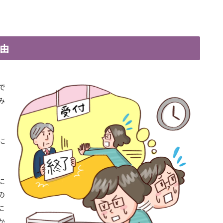
由
で
み
に
に
の
に
か