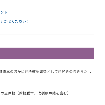
イント
おまかせください！
籍謄本のほかに住所確認書類として住民票の除票または
での全戸籍（除籍謄本、改製原戸籍を含む）