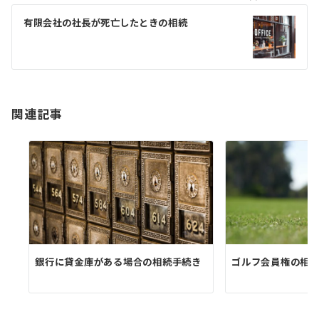
ゲ
有限会社の社長が死亡したときの相続
ー
シ
ョ
ン
関連記事
銀行に貸金庫がある場合の相続手続き
ゴルフ会員権の相