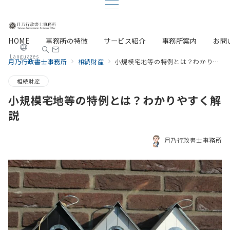
HOME
事務所の特徴
サービス紹介
事務所案内
お問
Languages
月乃行政書士事務所
相続財産
小規模宅地等の特例とは？わかりやすく解説
相続財産
小規模宅地等の特例とは？わかりやすく解
説
月乃行政書士事務所