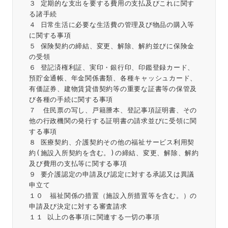
３ 定期的な支出を要する費用の支払及びこれに関す
る諸手続
４ 日常生活に必要な生活費の管理及び物品の購入等
に関する事項
５ 保険契約の締結、変更、解除、解約並びに保険金
の受領
６ 登記済権利証、実印・銀行印、印鑑登録カード、
預貯金通帳、年金関係書類、各種キャッシュカード、
有価証券、建物賃貸借契約等の重要な証書等の保管及
び各種の手続に関する事項
７　住民票の写し、戸籍謄本、登記事項証明書、その
他の行政機関の発行する証明書の請求並びに受領に関
する事項
８ 医療契約、介護契約その他の福祉サービス利用契
約(施設入所契約を含む。)の締結、変更、解除、解約
及び費用の支払等に関する事項
９ 要介護認定の申請及び認定に対する承認又は異議
申立て
１０　福祉関係の措置（施設入所措置等を含む。）の
申請及び決定に対する審査請求
１１ 以上の各事項に関連する一切の事項