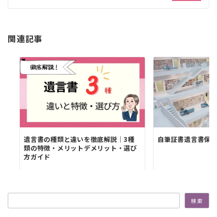
シ
ョ
ン
関連記事
遺言書の種類と違いを徹底解説｜3種
自筆証書遺言書保
類の特徴・メリットデメリット・選び
方ガイド
検索
検索