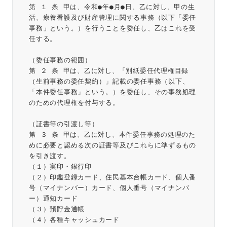
第 １ 条 甲は、令和●年●月●日、乙に対し、甲の生
活、療養看護及び財産管理に関する事務（以下「委任
事務」という。）を行うことを委任し、乙はこれを受
任する。
（委任事務の範囲）
第 ２ 条 甲は、乙に対し、「別紙委任代理権目録
（生前事務の委任契約）」記載の委任事務（以下、
「本件委任事務」という。）を委任し、その事務処理
のための代理権を付与する。
（証書等の引渡し等）
第 ３ 条 甲は、乙に対し、本件委任事務の処理のた
めに必要と認める次の証書等及びこれらに準ずるもの
を引き渡す。
（１）実印・銀行印
（２）印鑑登録カード、住民基本台帳カード、個人番
号（マイナンバー）カード、個人番号（マイナンバ
ー）通知カード
（３）預貯金通帳
（４）各種キャッシュカード