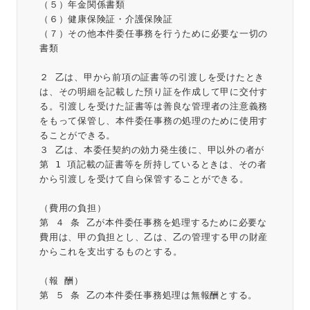
（５）年金関係書類
（６）健康保険証・介護保険証
（７）その他本件委任事務を行うために必要な一切の
書類
２ 乙は、甲から前項の証書等の引渡しを受けたとき
は、その明細を記載した預り証を作成して甲に交付す
る。引渡しを受けた証書等は善良な管理者の注意義務
をもって保管し、本件委任事務の処理のために使用す
ることができる。
３ 乙は、本委任契約の効力発生後に、甲以外の者が
第 1 項記載の証書等を所持しているときは、その者
から引渡しを受けて自ら保管することができる。
（費用の負担）
第 ４ 条 乙が本件委任事務を処理するために必要な
費用は、甲の負担とし、乙は、乙の管理する甲の財産
からこれを支出するものとする。
（報 酬）
第 ５ 条 乙の本件委任事務処理は無報酬とする。